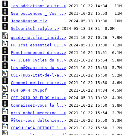
les addictions au tr..>
Neurosciences _ Vos ..>
JamesReason.flv
SeÌcuriteÌ reÌgle..>
guide_notifier_incid..>
FR_Icsi_essentiel_01..>
Fonctionnement du ce..>
v7.3.Les Cycles du s..>
Les mÃ©canismes du s..>
CSI-FHOS-Etat-de-l-a..>
Comment mettre corre..>
FOH GRFH CV.pdf
CSI_2010-02_FHOS-eta..>
Connaissez-vous la l..>
prix nobel medecine ..>
ÃŠtes-vous daltonien..>
CRASH CASA DETROIT 1..>