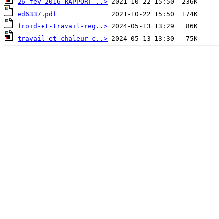
26-fev-2016-RAPPORT-..>
ed6337.pdf
froid-et-travail-reg..>
travail-et-chaleur-c..>