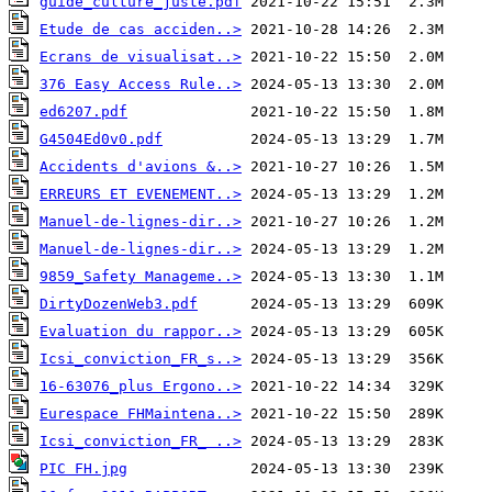
guide_culture_juste.pdf
Etude de cas acciden..>
Ecrans de visualisat..>
376 Easy Access Rule..>
ed6207.pdf
G4504Ed0v0.pdf
Accidents d'avions &..>
ERREURS ET EVENEMENT..>
Manuel-de-lignes-dir..>
Manuel-de-lignes-dir..>
9859_Safety Manageme..>
DirtyDozenWeb3.pdf
Evaluation du rappor..>
Icsi_conviction_FR_s..>
16-63076_plus Ergono..>
Eurespace FHMaintena..>
Icsi_conviction_FR_ ..>
PIC FH.jpg